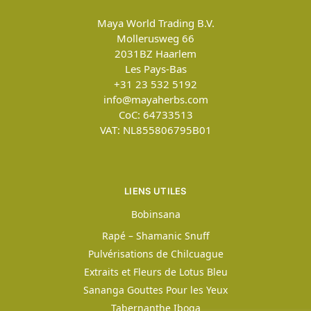
Maya World Trading B.V.
Mollerusweg 66
2031BZ
Haarlem
Les Pays-Bas
+31 23 532 5192
info@mayaherbs.com
CoC: 64733513
VAT: NL855806795B01
LIENS UTILES
Bobinsana
Rapé – Shamanic Snuff
Pulvérisations de Chilcuague
Extraits et Fleurs de Lotus Bleu
Sananga Gouttes Pour les Yeux
Tabernanthe Iboga