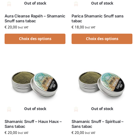
Out of stock
Out of stock
Aura Cleanse Rapéh – Shamanic
Parica Shamanic Snuff sans
Snuff sans tabac
tabac
€
20,00
€
18,00
Incl. VAT
Incl. VAT
Choix des options
Choix des options
Out of stock
Out of stock
Shamanic Snuff – Haux Haux –
Shamanic Snuff – Spiritual –
Sans tabac
Sans tabac
€
20,00
€
20,00
Incl. VAT
Incl. VAT