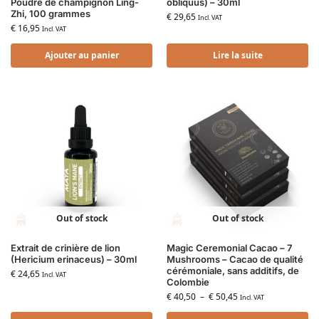
Poudre de champignon Ling-
obliquus) – 30ml
Zhi, 100 grammes
€
29,65
Incl. VAT
€
16,95
Incl. VAT
Ajouter au panier
Lire la suite
Out of stock
Out of stock
Extrait de crinière de lion
Magic Ceremonial Cacao – 7
(Hericium erinaceus) – 30ml
Mushrooms – Cacao de qualité
cérémoniale, sans additifs, de
€
24,65
Incl. VAT
Colombie
€
40,50
–
€
50,45
Incl. VAT