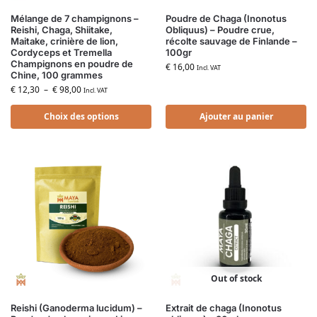
Mélange de 7 champignons –
Poudre de Chaga (Inonotus
Reishi, Chaga, Shiitake,
Obliquus) – Poudre crue,
Maitake, crinière de lion,
récolte sauvage de Finlande –
Cordyceps et Tremella
100gr
Champignons en poudre de
€
16,00
Incl. VAT
Chine, 100 grammes
€
12,30
–
€
98,00
Incl. VAT
Choix des options
Ajouter au panier
Out of stock
Reishi (Ganoderma lucidum) –
Extrait de chaga (Inonotus