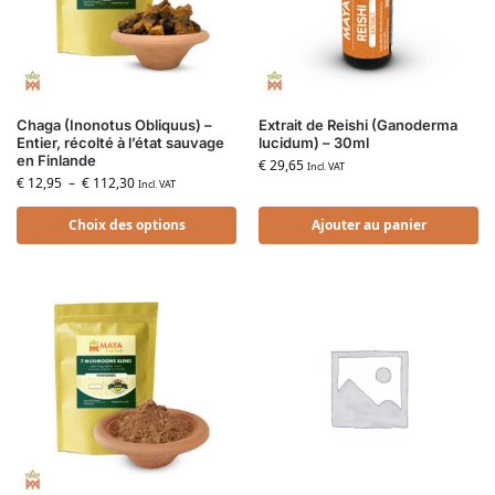
Chaga (Inonotus Obliquus) –
Extrait de Reishi (Ganoderma
Entier, récolté à l’état sauvage
lucidum) – 30ml
en Finlande
€
29,65
Incl. VAT
€
12,95
–
€
112,30
Incl. VAT
Choix des options
Ajouter au panier