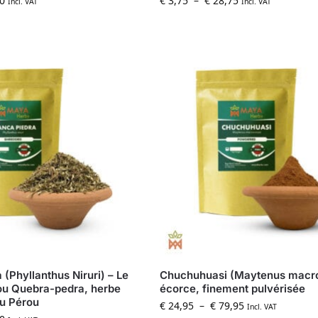
0
€
3,75
–
€
28,75
Incl. VAT
Incl. VAT
(Phyllanthus Niruri) – Le
Chuchuhuasi (Maytenus macro
ou Quebra-pedra, herbe
écorce, finement pulvérisée
u Pérou
€
24,95
–
€
79,95
Incl. VAT