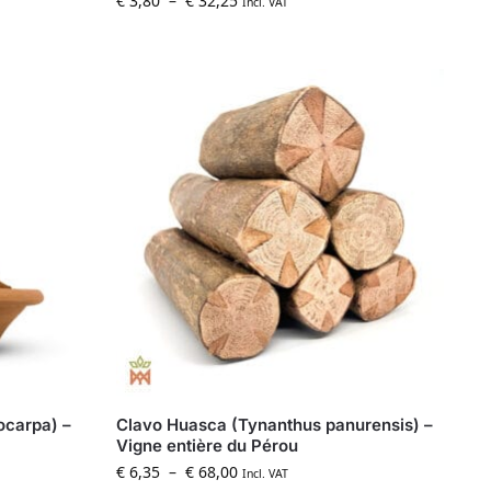
€
3,80
–
€
32,25
Incl. VAT
carpa) –
Clavo Huasca (Tynanthus panurensis) –
Vigne entière du Pérou
€
6,35
–
€
68,00
Incl. VAT