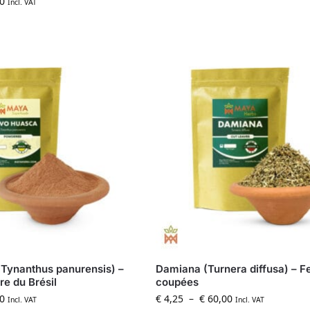
0
Incl. VAT
Tynanthus panurensis) –
Damiana (Turnera diffusa) – Fe
re du Brésil
coupées
0
€
4,25
–
€
60,00
Incl. VAT
Incl. VAT