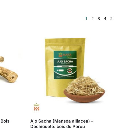
1
2
3
4
5
 Bois
Ajo Sacha (Mansoa alliacea) –
Déchiqueté, bois du Pérou