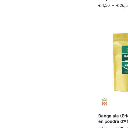
€
4,50
–
€
26,5
Bangalala (Er
en poudre d’A