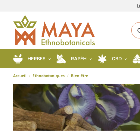
L
HERBES
RAPÉH
CBD
Accueil
Ethnobotaniques
Bien-être
/
/