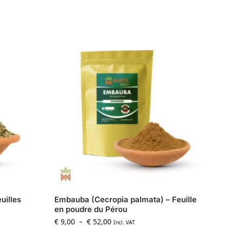
uilles
Embauba (Cecropia palmata) – Feuille
en poudre du Pérou
€
9,00
–
€
52,00
Incl. VAT