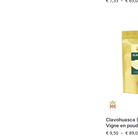
€
7,35
–
€
65,0
Clavohuasca (
Vigne en poud
€
9,50
–
€
89,0