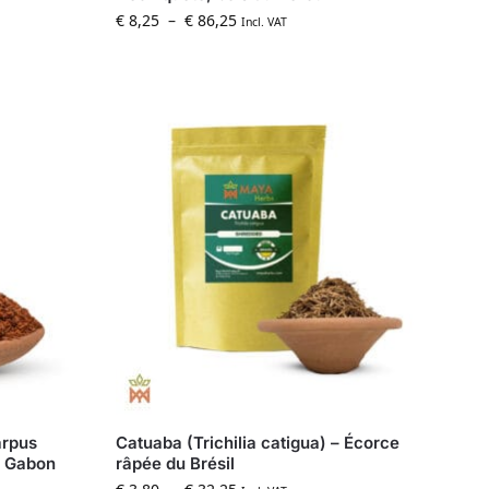
€
8,25
–
€
86,25
Incl. VAT
arpus
Catuaba (Trichilia catigua) – Écorce
u Gabon
râpée du Brésil