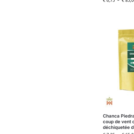
€
6,75
–
€
85,0
Chanca Piedra 
coup de vent 
déchiquetée d