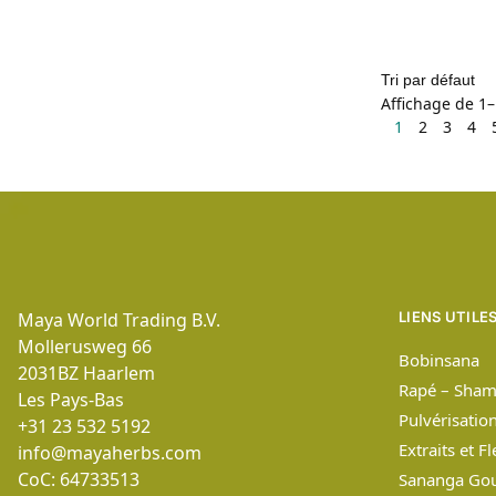
Affichage de 1–
1
2
3
4
Maya World Trading B.V.
LIENS UTILE
Mollerusweg 66
Bobinsana
2031BZ
Haarlem
Rapé – Sham
Les Pays-Bas
Pulvérisatio
+31 23 532 5192
Extraits et F
info@mayaherbs.com
CoC: 64733513
Sananga Gou