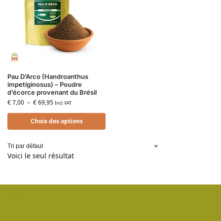
Pau D’Arco (Handroanthus
impetiginosus) – Poudre
d’écorce provenant du Brésil
€
7,00
–
€
69,95
Incl. VAT
Choix des options
Voici le seul résultat