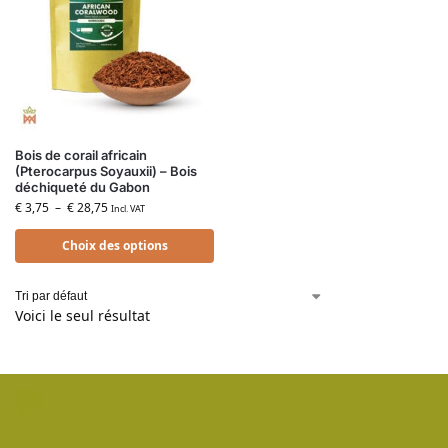
Bois de corail africain
(Pterocarpus Soyauxii) – Bois
déchiqueté du Gabon
€
3,75
–
€
28,75
Incl. VAT
Choix des options
Voici le seul résultat