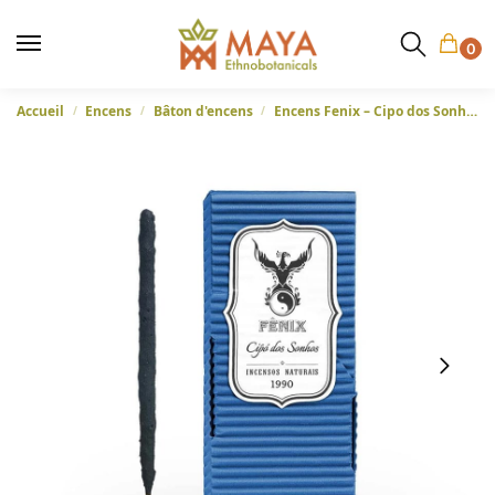
0
Accueil
Encens
Bâton d'encens
Encens Fenix – Cipo dos Sonhos – Vigne des rêves ou Caapi, encens 100% naturel fabriqué à la main au Brésil
/
/
/