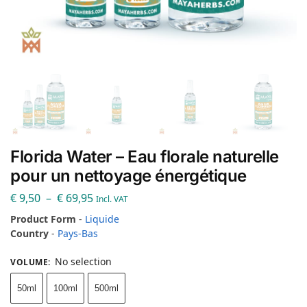
Florida Water – Eau florale naturelle
pour un nettoyage énergétique
€
9,50
–
€
69,95
Incl. VAT
Product Form
-
Liquide
Country
-
Pays-Bas
No selection
VOLUME
:
50ml
100ml
500ml