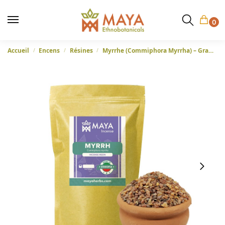
0
Accueil
Encens
Résines
Myrrhe (Commiphora Myrrha) – Granules de résine d’encens d’Éthiopie
/
/
/