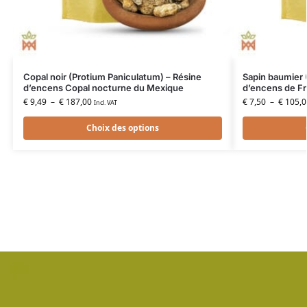
Copal noir (Protium Paniculatum) – Résine
Sapin baumier 
d’encens Copal nocturne du Mexique
d’encens de F
€
9,49
–
€
187,00
€
7,50
–
€
105,0
Incl. VAT
Choix des options