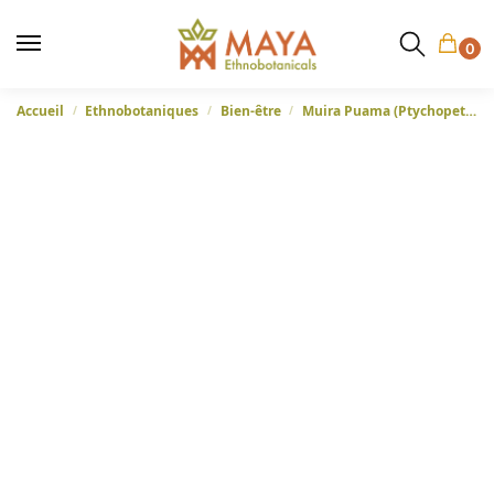
0
Accueil
Ethnobotaniques
Bien-être
Muira Puama (Ptychopetalum olacoides) – Racine râpée du Brésil
/
/
/