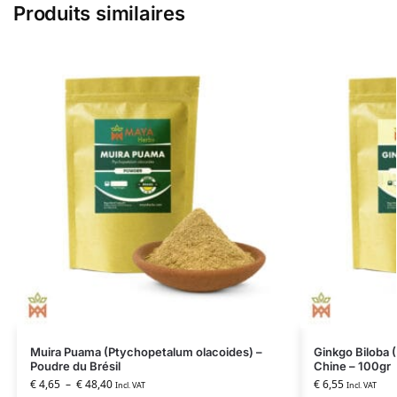
Produits similaires
Muira Puama (Ptychopetalum olacoides) –
Ginkgo Biloba 
Poudre du Brésil
Chine – 100gr
€
4,65
–
€
48,40
€
6,55
Incl. VAT
Incl. VAT