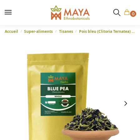
0
Accueil
Super-aliments
Tisanes
Pois bleu (Clitoria Ternatea) – Fleurs entières d’ailes de pigeon de Thaïlande
/
/
/