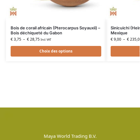
Bois de corail africain (Pterocarpus Soyauxii) –
Sinicuichi (Heim
Bois déchiqueté du Gabon
Mexique
€
3,75
–
€
28,75
€
9,00
–
€
235,0
Incl. VAT
Choix des options
Maya World Trading B.V.