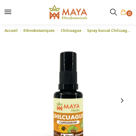
0
Accueil
Ethnobotaniques
Chilcuague
Spray buccal Chilcuague (Heliopsis longipes) – Cardamome – Mexique, 30ml
/
/
/