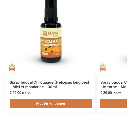
Spray buccal Chilcuague (Heliopsis longipes)
Spray buccal C
– Miel et mandarine – 30ml
– Menthe – Me
€
26,00
€
26,00
Incl. VAT
Incl. VAT
Ajouter au panier