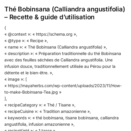
Thé Bobinsana (Calliandra angustifolia)
– Recette & guide d’utilisation
{
« @context »: « https://schema.org »,
« @type »: « Recipe »,
« name »: « Thé Bobinsana (Calliandra angustifolia) »,
« description »: « Préparation traditionnelle du thé Bobinsana
avec des feuilles séchées de Calliandra angustifolia. Une
infusion douce, traditionnellement utilisée au Pérou pour la
détente et le bien-être. »,
« image »: [
« https://mayaherbs.com/wp-content/uploads/2023/11/How-
to-make-Bobinsana-Tea.jpg »
],
« recipeCategory »: « Thé / Tisane »,
« recipeCuisine »: « Tradition amazonienne »,
« keywords »: « thé bobinsana, tisane bobinsana, calliandra
angustifolia, infusion amazonienne »,
« recipeYield »: « 1 tasse »,