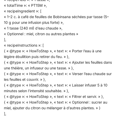
« totalTime »: « PT15M »,
« recipeIngredient »: [
« 1–2 c. à café de feuilles de Bobinsana séchées par tasse (5–
10 g pour une infusion plus forte) »,
« 1 tasse (240 ml) d’eau chaude »,
« Optionnel : miel, citron ou autres plantes »
],
« recipeInstructions »: [
{ « @type »: « HowToStep », « text »: « Porter l’eau à une
légère ébullition puis retirer du feu. » },
{ « @type »: « HowToStep », « text »: « Ajouter les feuilles dans
une théière, un infuseur ou une tasse. » },
{ « @type »: « HowToStep », « text »: « Verser l’eau chaude sur
les feuilles et couvrir. » },
{ « @type »: « HowToStep », « text »: « Laisser infuser 5 à 10
minutes selon l’intensité souhaitée. » },
{ « @type »: « HowToStep », « text »: « Filtrer et servir. » },
{ « @type »: « HowToStep », « text »: « Optionnel : sucrer au
miel, ajouter du citron ou mélanger à d’autres plantes. » }
],