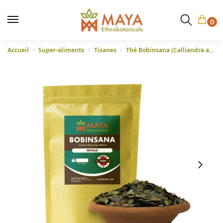
0
Accueil
Super-aliments
Tisanes
Thé Bobinsana (Calliandra angustifolia) – Feuilles entières du Pérou
/
/
/