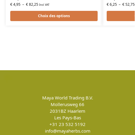
€
4,95
–
€
82,25
€
6,25
–
€
52,75
Incl. VAT
Choix des options
Maya World Trading B.V.
Mollerusweg 66
2031BZ
Haarlem
Les Pays-Bas
+31 23 532 5192
info@mayaherbs.com