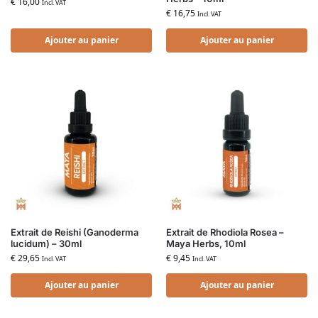
€
16,00
Incl. VAT
€
16,75
Incl. VAT
Ajouter au panier
Ajouter au panier
Extrait de Reishi (Ganoderma
Extrait de Rhodiola Rosea –
lucidum) – 30ml
Maya Herbs, 10ml
€
29,65
€
9,45
Incl. VAT
Incl. VAT
Ajouter au panier
Ajouter au panier