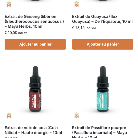
Extrait de Ginseng Sibérien
Extrait de Guayusa (Ilex
(Eleutherococcus senticosus )
Guayusa) – De l’Équateur, 10 ml
– Maya Herbs, 10ml
€
18,15
Incl. VAT
€
15,50
Incl. VAT
Ajouter au panier
Ajouter au panier
Extrait de noix de cola (Cola
Extrait de Passiflore pourpre
Nitida) – Haute énergie – 10ml
(Passiflora incarnata) – Maya
Herbs – 10ml