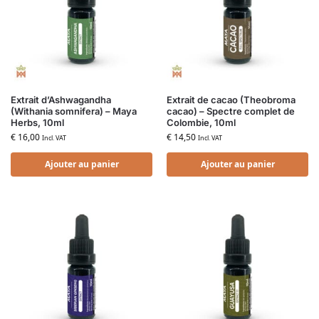
Extrait d’Ashwagandha
Extrait de cacao (Theobroma
(Withania somnifera) – Maya
cacao) – Spectre complet de
Herbs, 10ml
Colombie, 10ml
€
16,00
€
14,50
Incl. VAT
Incl. VAT
Ajouter au panier
Ajouter au panier