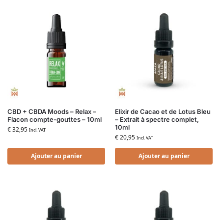
CBD + CBDA Moods – Relax –
Elixir de Cacao et de Lotus Bleu
Flacon compte-gouttes – 10ml
– Extrait à spectre complet,
10ml
€
32,95
Incl. VAT
€
20,95
Incl. VAT
Ajouter au panier
Ajouter au panier