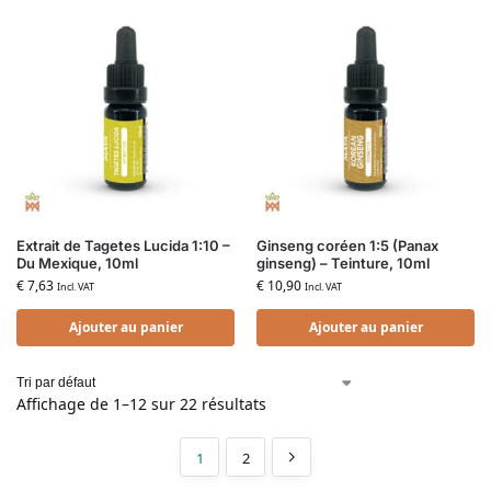
Extrait de Tagetes Lucida 1:10 –
Ginseng coréen 1:5 (Panax
Du Mexique, 10ml
ginseng) – Teinture, 10ml
€
7,63
€
10,90
Incl. VAT
Incl. VAT
Ajouter au panier
Ajouter au panier
Affichage de 1–12 sur 22 résultats
1
2