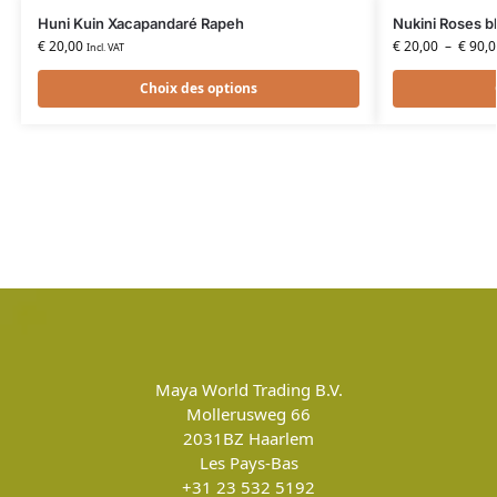
Huni Kuin Xacapandaré Rapeh
Nukini Roses b
€
20,00
€
20,00
–
€
90,0
Incl. VAT
Choix des options
Maya World Trading B.V.
Mollerusweg 66
2031BZ
Haarlem
Les Pays-Bas
+31 23 532 5192