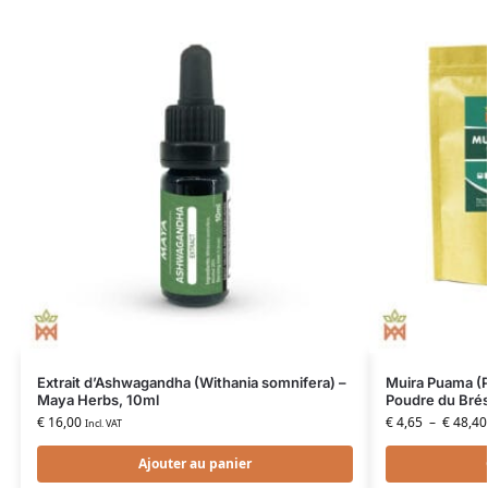
Extrait d’Ashwagandha (Withania somnifera) –
Muira Puama (P
Maya Herbs, 10ml
Poudre du Brés
€
16,00
€
4,65
–
€
48,40
Incl. VAT
Ajouter au panier