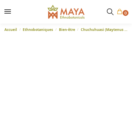
0
Accueil
Ethnobotaniques
Bien-être
Chuchuhuasi (Maytenus macrocarpa) – écorce, finement pulvérisée
/
/
/