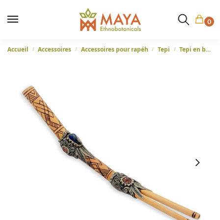
0
Accueil
Accessoires
Accessoires pour rapéh
Tepi
Tepi en bambou à double baril – Kenê – Tete Pawã Arts Studio
/
/
/
/