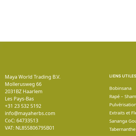
Maya World Trading B.V.
LIENS UTILE
Mollerusweg 66
Bobinsana
2031BZ
Haarlem
Rapé – Sham
Les Pays-Bas
Pulvérisatio
+31 23 532 5192
Extraits et F
info@mayaherbs.com
CoC: 64733513
Sananga Gou
VAT: NL855806795B01
Tabernanthe