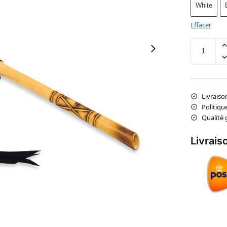
White
Effacer
Livraiso
Politiqu
Qualité 
Livrais