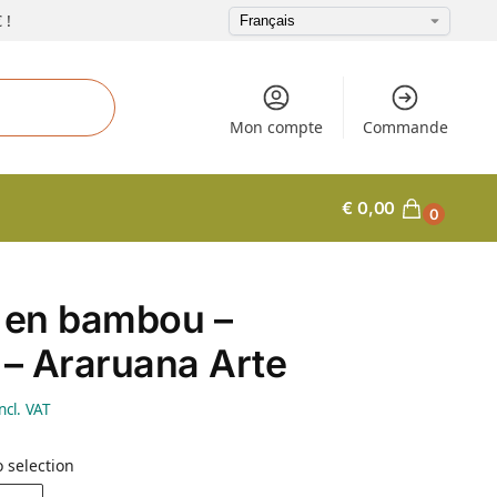
 !
Mon compte
Commande
€
0,00
0
 en bambou –
 – Araruana Arte
ncl. VAT
 selection