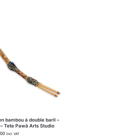
en bambou à double baril –
– Tete Pawã Arts Studio
00
Incl. VAT