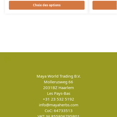
Choix des options
Maya World Trading B.V.
Mollerusweg 66
2031BZ
Haarlem
Les Pays-Bas
+31 23 532 5192
info@mayaherbs.com
CoC: 64733513
VAT: NL855806795B01