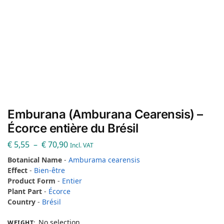
Emburana (Amburana Cearensis) –
Écorce entière du Brésil
€
5,55
–
€
70,90
Incl. VAT
Botanical Name
-
Amburama cearensis
Effect
-
Bien-être
Product Form
-
Entier
Plant Part
-
Écorce
Country
-
Brésil
No selection
WEIGHT
: