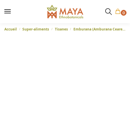
0
Accueil
Super-aliments
Tisanes
Emburana (Amburana Cearensis) – Écorce entière du Brésil
/
/
/