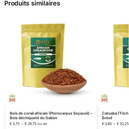
Produits similaires
Bois de corail africain (Pterocarpus Soyauxii) –
Catuaba (Trichi
Bois déchiqueté du Gabon
Brésil
€
3,75
–
€
28,75
€
3,80
–
€
32,25
Incl. VAT