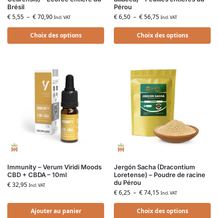
Brésil
Pérou
€
5,55
–
€
70,90
€
6,50
–
€
56,75
Incl. VAT
Incl. VAT
Choix des options
Choix des options
Immunity – Verum Viridi Moods
Jergón Sacha (Dracontium
CBD + CBDA – 10ml
Loretense) – Poudre de racine
du Pérou
€
32,95
Incl. VAT
€
6,25
–
€
74,15
Incl. VAT
Ajouter au panier
Choix des options