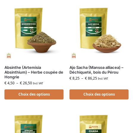
Absinthe (Artemisia
Ajo Sacha (Mansoa alliacea) –
Absinthium) – Herbe coupée de
Déchiqueté, bois du Pérou
Hongrie
€
8,25
–
€
86,25
Incl. VAT
€
4,50
–
€
26,50
Incl. VAT
Choix des options
Choix des options