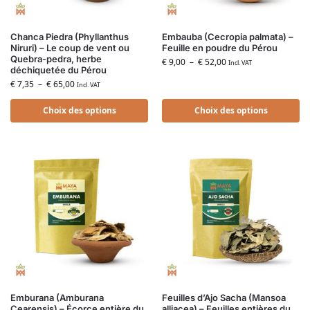
Chanca Piedra (Phyllanthus
Embauba (Cecropia palmata) –
Niruri) – Le coup de vent ou
Feuille en poudre du Pérou
Quebra-pedra, herbe
€
9,00
–
€
52,00
Incl. VAT
déchiquetée du Pérou
€
7,35
–
€
65,00
Incl. VAT
Choix des options
Choix des options
Emburana (Amburana
Feuilles d’Ajo Sacha (Mansoa
Cearensis) – Écorce entière du
alliacea) – Feuilles entières du