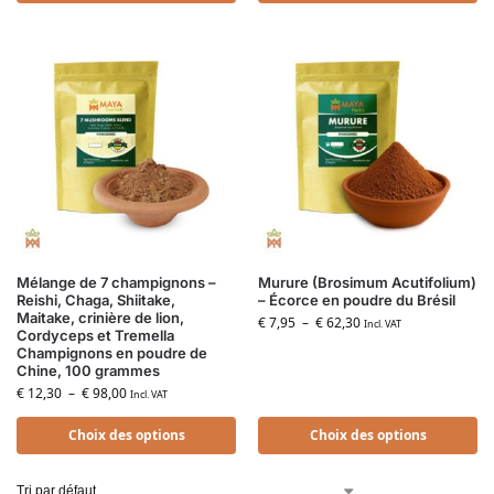
Mélange de 7 champignons –
Murure (Brosimum Acutifolium)
Reishi, Chaga, Shiitake,
– Écorce en poudre du Brésil
Maitake, crinière de lion,
€
7,95
–
€
62,30
Incl. VAT
Cordyceps et Tremella
Champignons en poudre de
Chine, 100 grammes
€
12,30
–
€
98,00
Incl. VAT
Choix des options
Choix des options