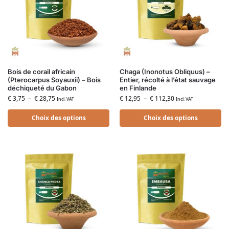
Bois de corail africain
Chaga (Inonotus Obliquus) –
(Pterocarpus Soyauxii) – Bois
Entier, récolté à l’état sauvage
déchiqueté du Gabon
en Finlande
€
3,75
–
€
28,75
€
12,95
–
€
112,30
Incl. VAT
Incl. VAT
Choix des options
Choix des options