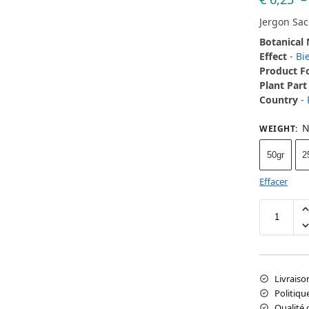
Jergon Sa
Botanical
Effect
-
Bi
Product 
Plant Part
Country
-
N
WEIGHT
:
50gr
2
Effacer
Livraiso
Politiqu
Qualité 