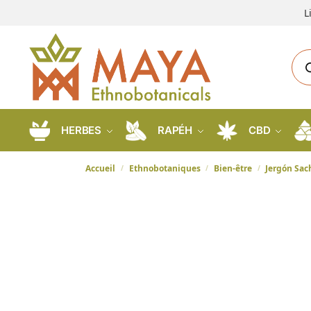
L
HERBES
RAPÉH
CBD
Accueil
Ethnobotaniques
Bien-être
Jergón Sac
/
/
/