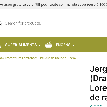
ivraison gratuite vers l’UE pour toute commande supérieure à 100 €
SUPER-ALIMENTS
ENCENS
ha (Dracontium Loretense) – Poudre de racine du Pérou
Jer
(Dr
Lore
de r
€
6,25