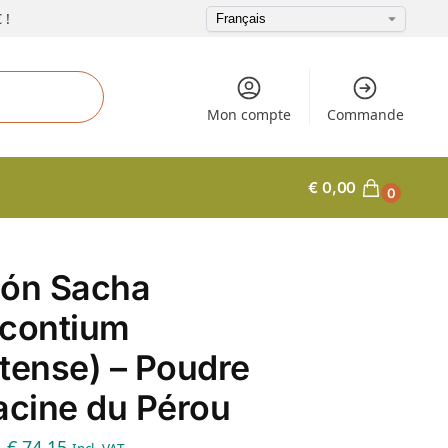
 !
Mon compte
Commande
€
0,00
0
gón Sacha
acontium
tense) – Poudre
acine du Pérou
–
€
74,15