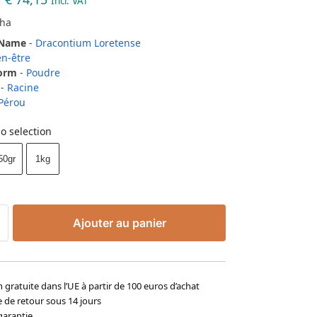
Incl. VAT
cha
 Name
-
Dracontium Loretense
en-être
Form
-
Poudre
-
Racine
Pérou
o selection
50gr
1kg
Ajouter au panier
n gratuite dans l’UE à partir de 100 euros d’achat
e de retour sous 14 jours
garantie